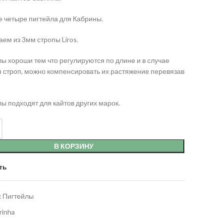
е четыре пигтейла для Кабрины.
аем из 3мм стропы Liros.
лы хороши тем что регулируются по длине и в случае
 строп, можно компенсировать их растяжение перевязав
лы подходят для кайтов других марок.
В КОРЗИНУ
ть
:
Пигтейлы
rinha