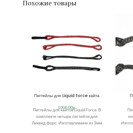
Похожие товары
Пигтейлы для Liquid force кайта
П
1000,00
р.
Пигтейлы для кайтов Liquid Force. В
Пи
комплекте четыре пигтейла для
ко
Ликвид форс. Изготавливаем из 3мм
Изгот
стропы Liros. Эти пигтейлы короткие, с