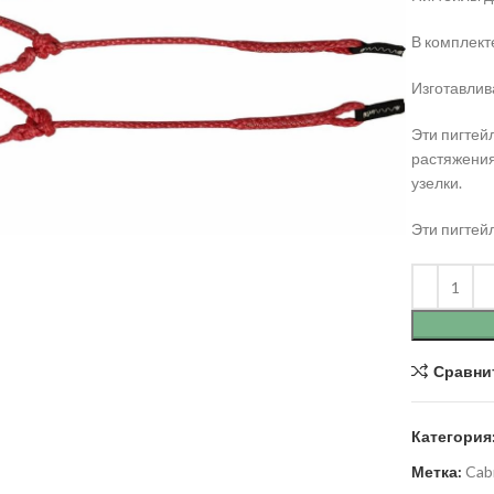
В комплект
Изготавлив
Эти пигтей
растяжения
узелки.
lick to enlarge
Эти пигтей
Сравни
Категория
Метка:
Cab