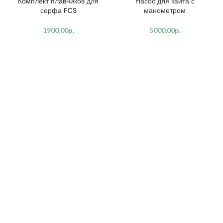
Комплект плавников для
Насос для кайта с
серфа FCS
манометром
1900,00
р.
5000,00
р.